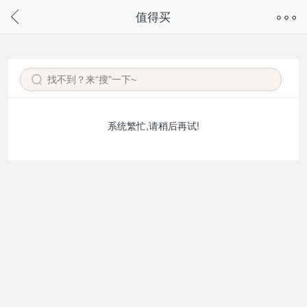
奇兔客手机页面版已下线，
值得买
请通过微信或支付宝搜“奇兔客小程序”访问
系统繁忙,请稍后再试!