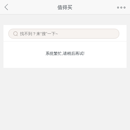
奇兔客手机页面版已下线，
值得买
请通过微信或支付宝搜“奇兔客小程序”访问
系统繁忙,请稍后再试!