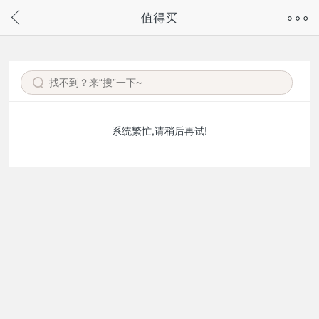
奇兔客手机页面版已下线，
值得买
请通过微信或支付宝搜“奇兔客小程序”访问
系统繁忙,请稍后再试!