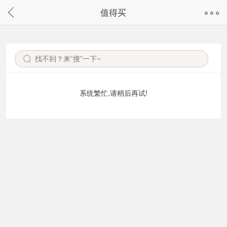
奇兔客手机页面版已下线，
值得买
请通过微信或支付宝搜“奇兔客小程序”访问
系统繁忙,请稍后再试!