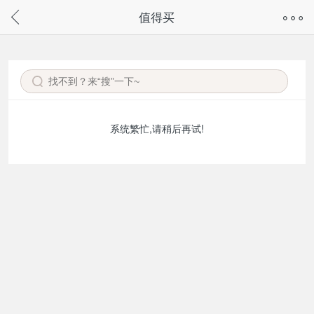
奇兔客手机页面版已下线，
值得买
请通过微信或支付宝搜“奇兔客小程序”访问
系统繁忙,请稍后再试!