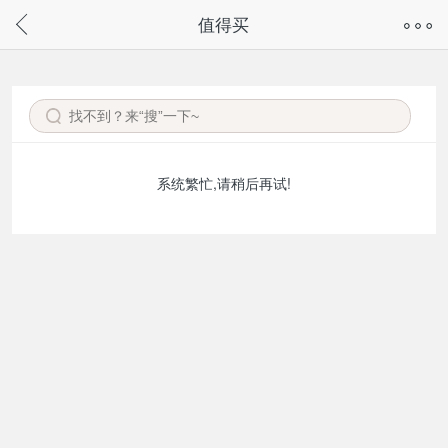
奇兔客手机页面版已下线，
值得买
请通过微信或支付宝搜“奇兔客小程序”访问
系统繁忙,请稍后再试!