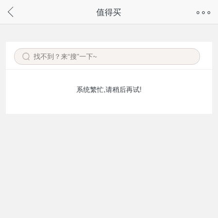
奇兔客手机页面版已下线，
值得买
请通过微信或支付宝搜“奇兔客小程序”访问
系统繁忙,请稍后再试!