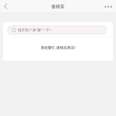
奇兔客手机页面版已下线，
值得买
请通过微信或支付宝搜“奇兔客小程序”访问
系统繁忙,请稍后再试!