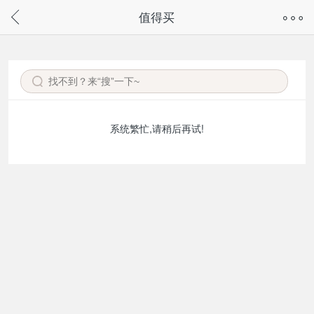
奇兔客手机页面版已下线，
值得买
请通过微信或支付宝搜“奇兔客小程序”访问
系统繁忙,请稍后再试!