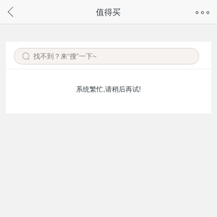
奇兔客手机页面版已下线，
值得买
请通过微信或支付宝搜“奇兔客小程序”访问
系统繁忙,请稍后再试!