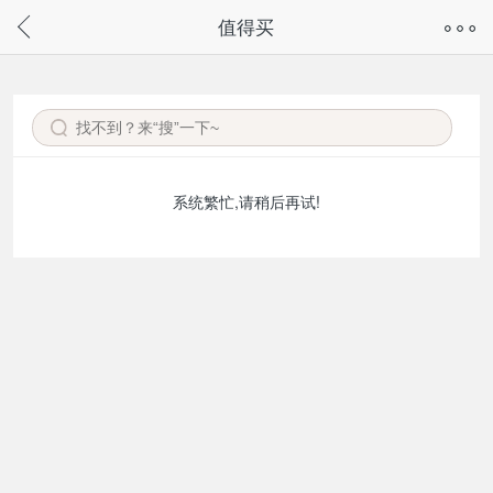
奇兔客手机页面版已下线，
值得买
请通过微信或支付宝搜“奇兔客小程序”访问
系统繁忙,请稍后再试!