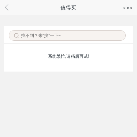
奇兔客手机页面版已下线，
值得买
请通过微信或支付宝搜“奇兔客小程序”访问
系统繁忙,请稍后再试!