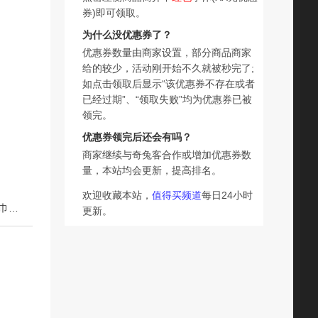
券)即可领取。
为什么没优惠券了？
优惠券数量由商家设置，部分商品商家
给的较少，活动刚开始不久就被秒完了;
如点击领取后显示“该优惠券不存在或者
已经过期”、“领取失败”均为优惠券已被
领完。
优惠券领完后还会有吗？
商家继续与奇兔客合作或增加优惠券数
量，本站均会更新，提高排名。
欢迎收藏本站，
值得买频道
每日24小时
下一篇：【任选6包】淘淘氧棉天山白小扇尾消毒级纯棉卫生巾安睡裤组合
更新。