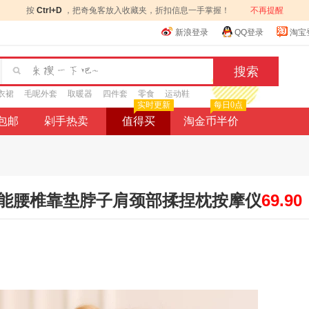
按
Ctrl+D
，把奇兔客放入收藏夹，折扣信息一手掌握！
不再提醒
新浪登录
QQ登录
淘宝
衣裙
毛呢外套
取暖器
四件套
零食
运动鞋
实时更新
每日0点
9包邮
剁手热卖
值得买
淘金币半价
能腰椎靠垫脖子肩颈部揉捏枕按摩仪
69.90