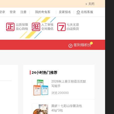
x
关闭
登录
登录
注册
我的奇兔客
卖家报名
在线客服
签到领积分
24小时热门推荐
2026秋上册王朝霞活页默
写能手
浏览
200000
菌妍！七彩山珍菌汤包
40g*3包