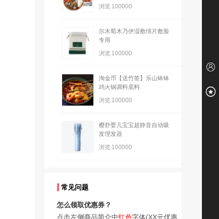
浏览
100000
尔木萄木乃伊湿敷绵片敷脸
专用
浏览
100000
淘金币【送竹签】乐山钵钵
鸡火锅调料底料
浏览
100000
樱舒婴儿宝宝超静音自动吸
发理发器
浏览
100000
常见问题
怎么领取优惠券？
点击左侧商品简介中
红色
字体(XX元优惠