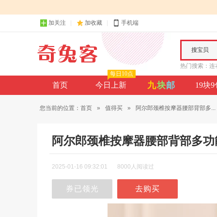
加关注
加收藏
手机端
搜宝贝
热门搜索：
连
每日10点
九
块
邮
首页
今日上新
19块
您当前的位置：
首页
»
值得买
»
阿尔郎颈椎按摩器腰部背部多...
阿尔郎颈椎按摩器腰部背部多功
2025-01-16 09:32:01
8000人阅读过
券已领光
去购买