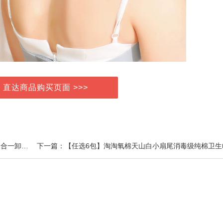
> 直达商品购买页面 >>>
上一篇：Eitiko一氪氨基酸洁颜蜜洗面奶卸妆控油洗卸二合一卸防晒深层清洁