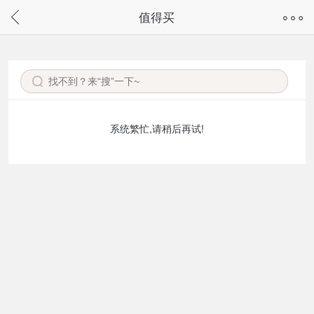
奇兔客手机页面版已下线，
值得买
请通过微信或支付宝搜“奇兔客小程序”访问
系统繁忙,请稍后再试!