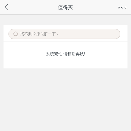
奇兔客手机页面版已下线，
值得买
请通过微信或支付宝搜“奇兔客小程序”访问
系统繁忙,请稍后再试!