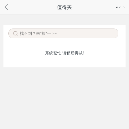
奇兔客手机页面版已下线，
值得买
请通过微信或支付宝搜“奇兔客小程序”访问
系统繁忙,请稍后再试!