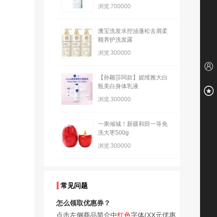
浏览
700000
澳宝洗发水控油蓬松去屑柔
顺养护洗发露
浏览
300000
【孙颖莎同款】妮维雅大白
瓶美白身体乳液
浏览
300000
一果倾城！新疆和田一等免
洗大枣500g
浏览
300000
常见问题
怎么领取优惠券？
点击左侧商品简介中
红色
字体(XX元优惠