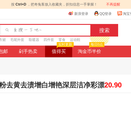
按
Ctrl+D
，把奇兔客放入收藏夹，折扣信息一手掌握！
不再提醒
新浪登录
QQ登录
淘宝
衣裙
毛呢外套
取暖器
四件套
零食
运动鞋
实时更新
每日0点
9包邮
剁手热卖
值得买
淘金币半价
洗粉去黄去渍增白增艳深层洁净彩漂
20.90