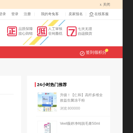
x
关闭
登录
登录
注册
我的奇兔客
卖家报名
在线客服
签到领积分
24小时热门推荐
升级！【仁和】高纤多维全
效益生菌冻干粉
浏览
800000
Veet薇婷净纯脱毛膏50ml