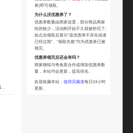
券)即可领取。
为什么没优惠券了？
优惠券数量由商家设置，部分商品商家
给的较少，活动刚开始不久就被秒完了;
如点击领取后显示“该优惠券不存在或者
已经过期”、“领取失败”均为优惠券已被
领完。
优惠券领完后还会有吗？
商家继续与奇兔客合作或增加优惠券数
量，本站均会更新，提高排名。
欢迎收藏本站，
值得买频道
每日24小时
下一篇：拍一发二）上朵马齿苋舒缓保湿喷雾滋润保湿柔润肌肤舒缓护肤水W
更新。