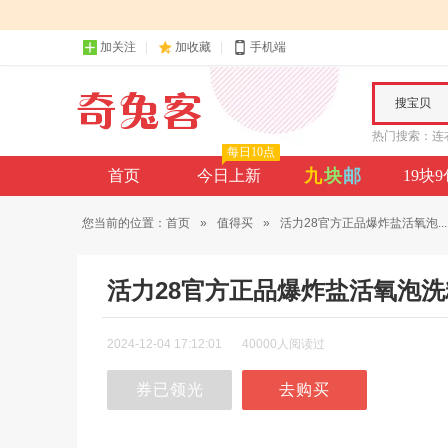
加关注
加收藏
手机端
搜宝贝
热门搜索：
连
每日10点
九
块
邮
首页
今日上新
19块
您当前的位置：
首页
»
值得买
»
活力28官方正品爆炸盐活氧泡...
活力28官方正品爆炸盐活氧泡
2024-12-04 17:12:01
40000人阅读过
券已领光
去购买