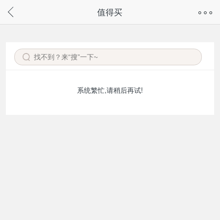
奇兔客手机页面版已下线，
值得买
请通过微信或支付宝搜“奇兔客小程序”访问
系统繁忙,请稍后再试!