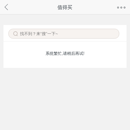
奇兔客手机页面版已下线，
值得买
请通过微信或支付宝搜“奇兔客小程序”访问
系统繁忙,请稍后再试!