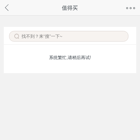
奇兔客手机页面版已下线，
值得买
请通过微信或支付宝搜“奇兔客小程序”访问
系统繁忙,请稍后再试!