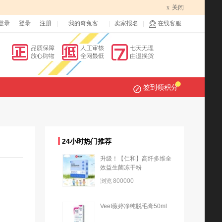
x
关闭
登录
登录
注册
我的奇兔客
卖家报名
在线客服
签到领积分
24小时热门推荐
升级！【仁和】高纤多维全
效益生菌冻干粉
浏览
800000
Veet薇婷净纯脱毛膏50ml