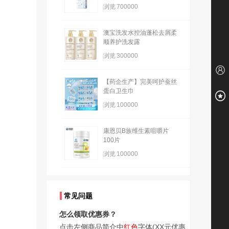
浏览
700000
澳宝洗发水控油蓬松去屑柔
顺养护洗发露
浏览
300000
【药企生产】完美呵护蚕丝
蛋白卫生巾
浏览
100000
康恩贝B族维生素咀嚼片
100片
浏览
100000
常见问题
怎么领取优惠券？
点击左侧商品简介中
红色
字体(XX元优惠