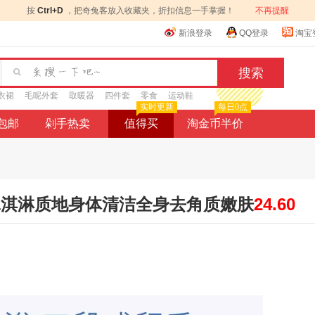
按
Ctrl+D
，把奇兔客放入收藏夹，折扣信息一手掌握！
不再提醒
新浪登录
QQ登录
淘宝
衣裙
毛呢外套
取暖器
四件套
零食
运动鞋
实时更新
每日0点
9包邮
剁手热卖
值得买
淘金币半价
砂膏冰淇淋质地身体清洁全身去角质嫩肤
24.60