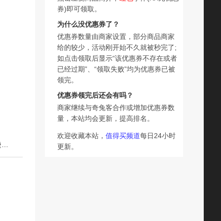
券)即可领取。
为什么没优惠券了？
优惠券数量由商家设置，部分商品商家
给的较少，活动刚开始不久就被秒完了;
如点击领取后显示“该优惠券不存在或者
已经过期”、“领取失败”均为优惠券已被
领完。
优惠券领完后还会有吗？
商家继续与奇兔客合作或增加优惠券数
量，本站均会更新，提高排名。
欢迎收藏本站，
值得买频道
每日24小时
下一篇：【5D立体感】UIMO免胶假睫毛狐系婴儿弯漫画眼睫毛自然仿真妈生感
更新。