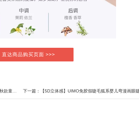
> 直达商品购买页面 >>>
上一篇：男童长袖T恤纯棉春季宝宝上衣1婴儿打底衫春秋款童装儿童衣服春装