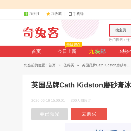
加关注
加收藏
手机端
搜宝贝
热门搜索：
连
每日10点
九
块
邮
首页
今日上新
19块
您当前的位置：
首页
»
值得买
»
英国品牌Cath Kidston磨砂膏...
英国品牌Cath Kidston磨
2026-06-16 15:00:01
300人阅读过
券已领光
去购买