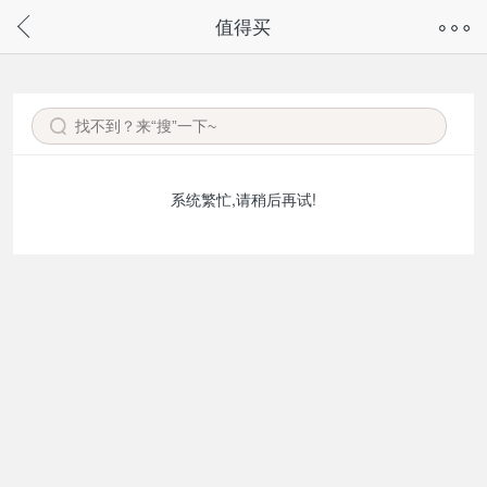
奇兔客手机页面版已下线，
值得买
请通过微信或支付宝搜“奇兔客小程序”访问
系统繁忙,请稍后再试!