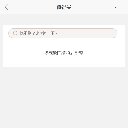
奇兔客手机页面版已下线，
值得买
请通过微信或支付宝搜“奇兔客小程序”访问
系统繁忙,请稍后再试!