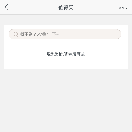
奇兔客手机页面版已下线，
值得买
请通过微信或支付宝搜“奇兔客小程序”访问
系统繁忙,请稍后再试!