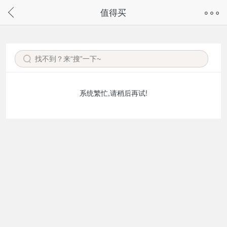
奇兔客手机页面版已下线，
值得买
请通过微信或支付宝搜“奇兔客小程序”访问
系统繁忙,请稍后再试!