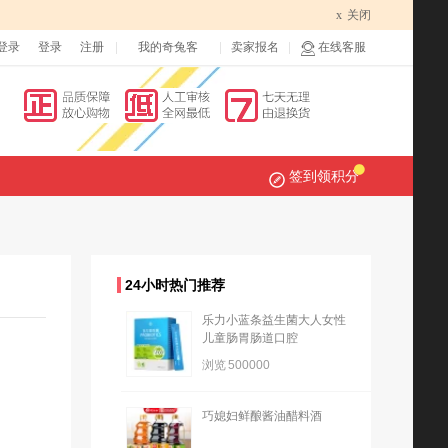
x
关闭
登录
登录
注册
我的奇兔客
卖家报名
在线客服
签到领积分
24小时热门推荐
乐力小蓝条益生菌大人女性
儿童肠胃肠道口腔
浏览
500000
巧媳妇鲜酿酱油醋料酒