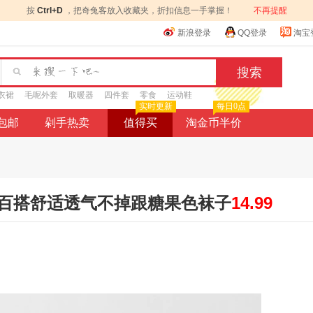
按
Ctrl+D
，把奇兔客放入收藏夹，折扣信息一手掌握！
不再提醒
新浪登录
QQ登录
淘宝
衣裙
毛呢外套
取暖器
四件套
零食
运动鞋
实时更新
每日0点
9包邮
剁手热卖
值得买
淘金币半价
百搭舒适透气不掉跟糖果色袜子
14.99