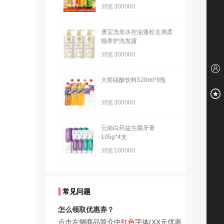
浏览
300000
澳宝洗发水控油蓬松去屑柔
顺养护洗发露
浏览
300000
大窑碳酸饮料520ml*8瓶
浏览
300000
云南白药益生菌牙膏
105g*4支
浏览
100000
常见问题
怎么领取优惠券？
点击左侧商品简介中
红色
字体(XX元优惠