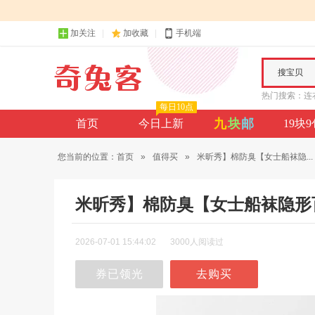
加关注
加收藏
手机端
搜宝贝
热门搜索：
连
每日10点
九
块
邮
首页
今日上新
19块
您当前的位置：
首页
»
值得买
»
米昕秀】棉防臭【女士船袜隐...
米昕秀】棉防臭【女士船袜隐形
2026-07-01 15:44:02
3000人阅读过
券已领光
去购买