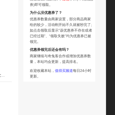
券)即可领取。
为什么没优惠券了？
优惠券数量由商家设置，部分商品商家
给的较少，活动刚开始不久就被秒完了;
如点击领取后显示“该优惠券不存在或者
已经过期”、“领取失败”均为优惠券已被
领完。
优惠券领完后还会有吗？
商家继续与奇兔客合作或增加优惠券数
量，本站均会更新，提高排名。
欢迎收藏本站，
值得买频道
每日24小时
下一篇：爱美丽IMIS内衣女小胸聚拢蕾丝薄款收副乳防下垂文胸IM12AXN1
更新。