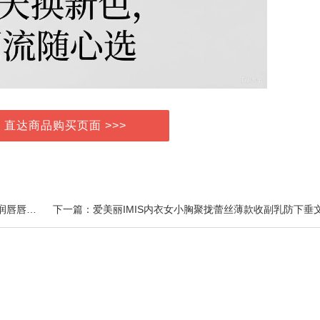
> 直达商品购买页面 >>>
上一篇：罗小曼唇冻丰盈保湿口红女固体唇蜜唇釉唇油润唇唇泥百搭唇冻水光