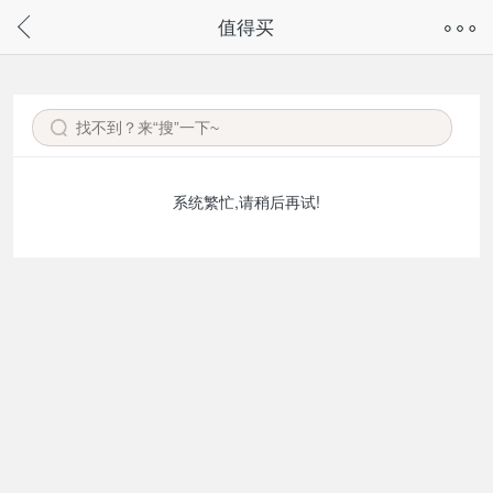
奇兔客手机页面版已下线，
值得买
请通过微信或支付宝搜“奇兔客小程序”访问
系统繁忙,请稍后再试!