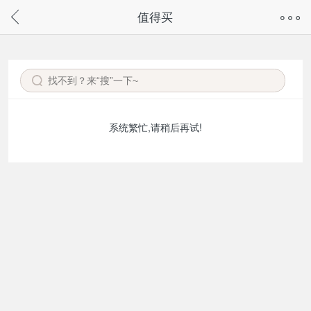
奇兔客手机页面版已下线，
值得买
请通过微信或支付宝搜“奇兔客小程序”访问
系统繁忙,请稍后再试!