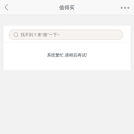
奇兔客手机页面版已下线，
值得买
请通过微信或支付宝搜“奇兔客小程序”访问
系统繁忙,请稍后再试!