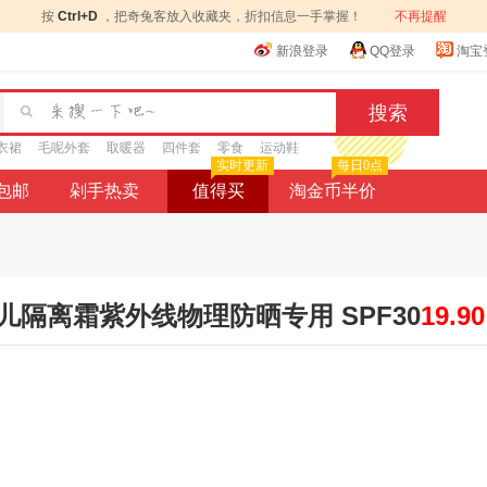
按
Ctrl+D
，把奇兔客放入收藏夹，折扣信息一手掌握！
不再提醒
新浪登录
QQ登录
淘宝
衣裙
毛呢外套
取暖器
四件套
零食
运动鞋
实时更新
每日0点
9包邮
剁手热卖
值得买
淘金币半价
隔离霜紫外线物理防晒专用 SPF30
19.90