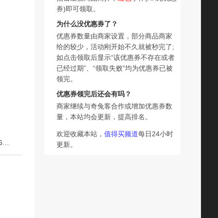
券)即可领取。
为什么没优惠券了？
优惠券数量由商家设置，部分商品商家
给的较少，活动刚开始不久就被秒完了;
如点击领取后显示“该优惠券不存在或者
已经过期”、“领取失败”均为优惠券已被
领完。
优惠券领完后还会有吗？
商家继续与奇兔客合作或增加优惠券数
量，本站均会更新，提高排名。
欢迎收藏本站，
值得买频道
每日24小时
下一篇：爵世宝贝按压式儿童牙膏含氟防蛀木糖醇固齿2-3到6—12宝宝换牙期
更新。