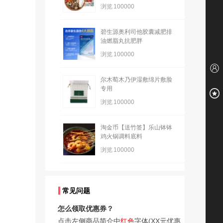
浏览
100000
碧生源奥利司他胶囊减肥排
油燃脂丸抗肥胖
浏览
100000
尔木萄木乃伊湿敷绵片敷脸
专用
浏览
100000
淘金币【送竹签】乐山钵钵
鸡火锅调料底料
浏览
100000
常见问题
怎么领取优惠券？
点击左侧商品简介中
红色
字体(XX元优惠