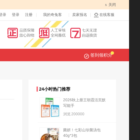
x
关闭
登录
登录
注册
我的奇兔客
卖家报名
在线客服
签到领积分
24小时热门推荐
2026秋上册王朝霞活页默
写能手
浏览
200000
菌妍！七彩山珍菌汤包
40g*3包