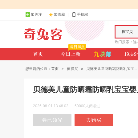
加关注
加收藏
手机端
搜宝贝
热门搜索：
连
每日10点
九
块
邮
首页
今日上新
19块
您当前的位置：
首页
»
值得买
»
贝德美儿童防晒霜防晒乳宝宝...
贝德美儿童防晒霜防晒乳宝宝婴儿
2026-08-01 13:48:02
50000人阅读过
券已领光
去购买