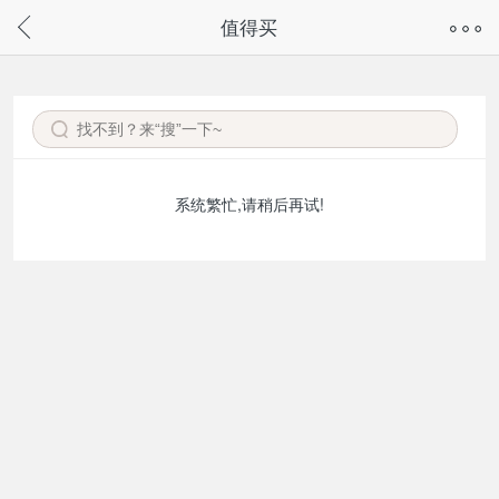
奇兔客手机页面版已下线，
值得买
请通过微信或支付宝搜“奇兔客小程序”访问
系统繁忙,请稍后再试!