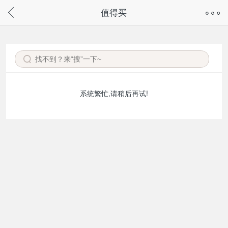
奇兔客手机页面版已下线，
值得买
请通过微信或支付宝搜“奇兔客小程序”访问
系统繁忙,请稍后再试!