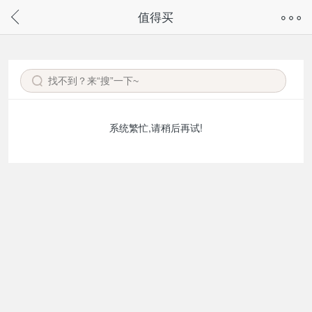
奇兔客手机页面版已下线，
值得买
请通过微信或支付宝搜“奇兔客小程序”访问
系统繁忙,请稍后再试!