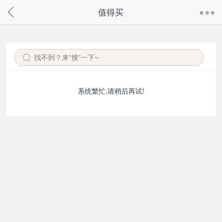
奇兔客手机页面版已下线，
值得买
请通过微信或支付宝搜“奇兔客小程序”访问
系统繁忙,请稍后再试!