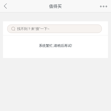
奇兔客手机页面版已下线，
值得买
请通过微信或支付宝搜“奇兔客小程序”访问
系统繁忙,请稍后再试!