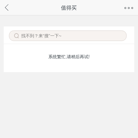
奇兔客手机页面版已下线，
值得买
请通过微信或支付宝搜“奇兔客小程序”访问
系统繁忙,请稍后再试!