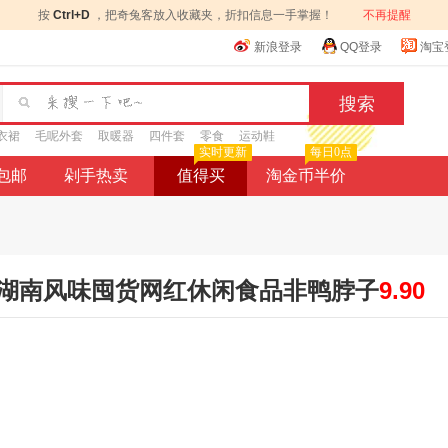
按
Ctrl+D
，把奇兔客放入收藏夹，折扣信息一手掌握！
不再提醒
新浪登录
QQ登录
淘宝
衣裙
毛呢外套
取暖器
四件套
零食
运动鞋
实时更新
每日0点
9包邮
剁手热卖
值得买
淘金币半价
湖南风味囤货网红休闲食品非鸭脖子
9.90