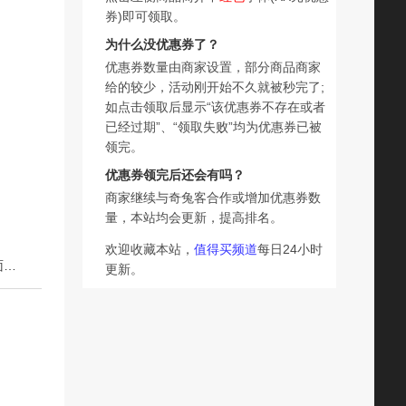
券)即可领取。
为什么没优惠券了？
优惠券数量由商家设置，部分商品商家
给的较少，活动刚开始不久就被秒完了;
如点击领取后显示“该优惠券不存在或者
已经过期”、“领取失败”均为优惠券已被
领完。
优惠券领完后还会有吗？
商家继续与奇兔客合作或增加优惠券数
量，本站均会更新，提高排名。
欢迎收藏本站，
值得买频道
每日24小时
下一篇：大包悬挂式面巾纸抽纸餐巾纸家用实惠装整箱批厚面巾纸卫生纸抽
更新。