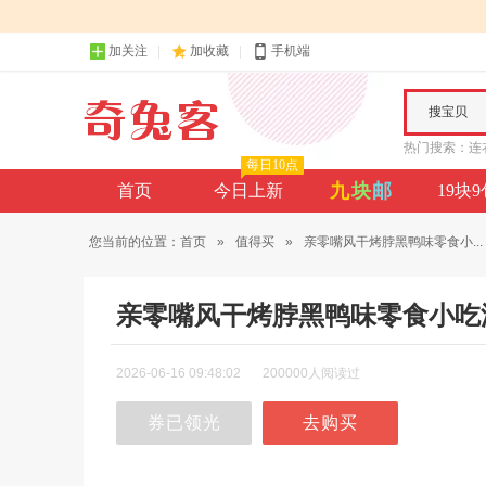
加关注
加收藏
手机端
搜宝贝
热门搜索：
连
每日10点
九
块
邮
首页
今日上新
19块
您当前的位置：
首页
»
值得买
»
亲零嘴风干烤脖黑鸭味零食小...
亲零嘴风干烤脖黑鸭味零食小吃
2026-06-16 09:48:02
200000人阅读过
券已领光
去购买