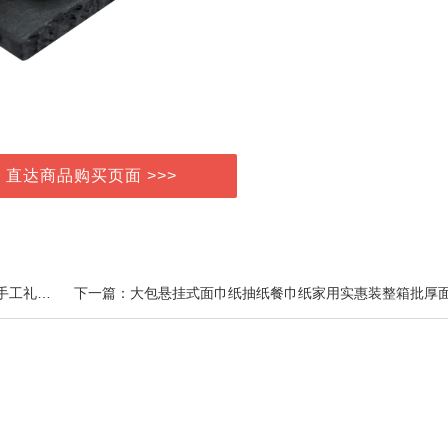
> 直达商品购买页面 >>>
上一篇：阿胶糕正品官方旗舰店山东即食女气血滋补品手工礼盒非固元膏R7