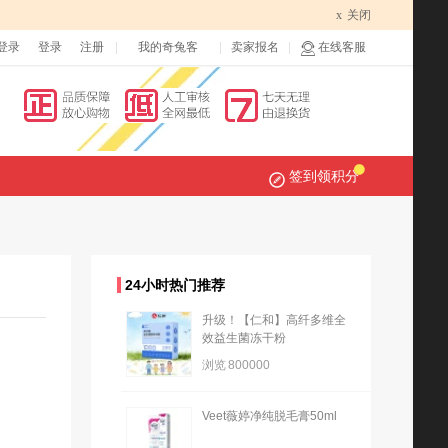
x
关闭
登录
登录
注册
我的奇兔客
卖家报名
在线客服
签到领积分
24小时热门推荐
升级！【仁和】高纤多维全
效益生菌冻干粉
浏览
800000
Veet薇婷净纯脱毛膏50ml