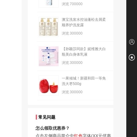
浏览
700000
澳宝洗发水控油蓬松去屑柔
顺养护洗发露
浏览
300000
【孙颖莎同款】妮维雅大白
瓶美白身体乳液
浏览
300000
一果倾城！新疆和田一等免
洗大枣500g
浏览
300000
常见问题
怎么领取优惠券？
点击左侧商品简介中
红色
字体(XX元优惠