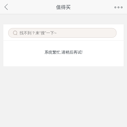
奇兔客手机页面版已下线，
值得买
请通过微信或支付宝搜“奇兔客小程序”访问
系统繁忙,请稍后再试!