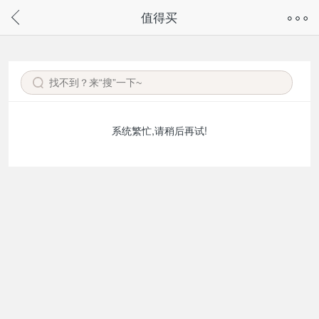
奇兔客手机页面版已下线，
值得买
请通过微信或支付宝搜“奇兔客小程序”访问
系统繁忙,请稍后再试!