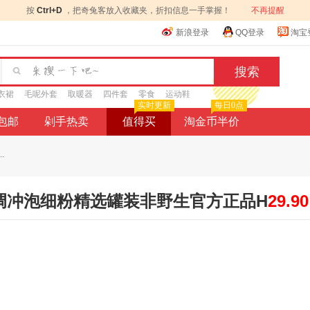
按
Ctrl+D
，把奇兔客放入收藏夹，折扣信息一手掌握！
不再提醒
新浪登录
QQ登录
淘宝
衣裙
毛呢外套
取暖器
四件套
零食
运动鞋
实时更新
每日0点
9包邮
剁手热卖
值得买
淘金币半价
.
冲调冲泡细粉精选罐装非野生官方正品H
29.90