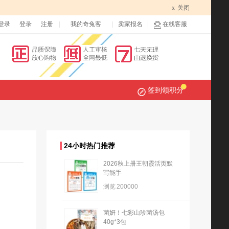
x
关闭
登录
登录
注册
我的奇兔客
卖家报名
在线客服
签到领积分
24小时热门推荐
2026秋上册王朝霞活页默
写能手
浏览
200000
菌妍！七彩山珍菌汤包
40g*3包