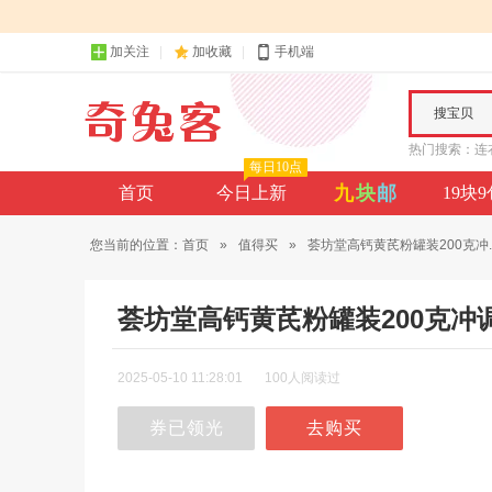
加关注
加收藏
手机端
搜宝贝
热门搜索：
连
每日10点
九
块
邮
首页
今日上新
19块
您当前的位置：
首页
»
值得买
»
荟坊堂高钙黄芪粉罐装200克冲..
荟坊堂高钙黄芪粉罐装200克
2025-05-10 11:28:01
100人阅读过
券已领光
去购买