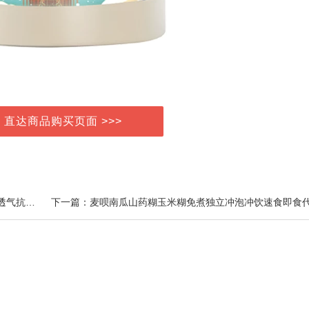
> 直达商品购买页面 >>>
上一篇：猫人女士内裤新款夏季新款冰丝弹力无痕轻薄透气抗菌裆中腰三角裤