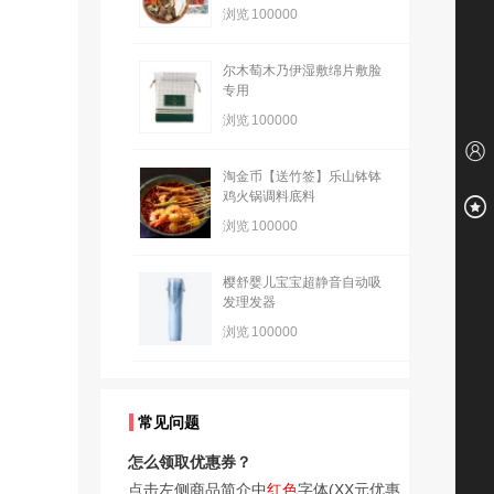
浏览
100000
尔木萄木乃伊湿敷绵片敷脸
专用
浏览
100000
淘金币【送竹签】乐山钵钵
鸡火锅调料底料
浏览
100000
樱舒婴儿宝宝超静音自动吸
发理发器
浏览
100000
常见问题
怎么领取优惠券？
点击左侧商品简介中
红色
字体(XX元优惠