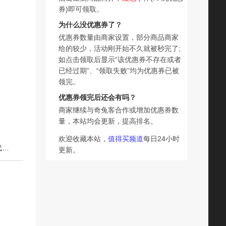
券)即可领取。
为什么没优惠券了？
优惠券数量由商家设置，部分商品商家
给的较少，活动刚开始不久就被秒完了;
如点击领取后显示“该优惠券不存在或者
已经过期”、“领取失败”均为优惠券已被
领完。
优惠券领完后还会有吗？
商家继续与奇兔客合作或增加优惠券数
量，本站均会更新，提高排名。
欢迎收藏本站，
值得买频道
每日24小时
下一篇：麦呗南瓜山药糊玉米糊免煮独立冲泡冲饮速食即食代餐早餐学生营养
更新。