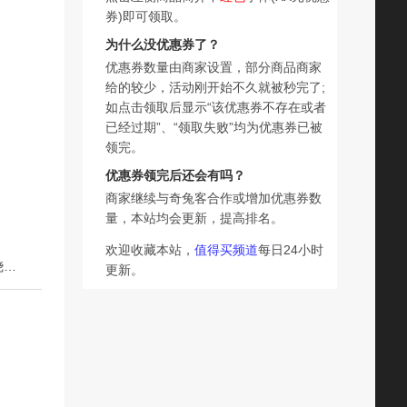
券)即可领取。
为什么没优惠券了？
优惠券数量由商家设置，部分商品商家
给的较少，活动刚开始不久就被秒完了;
如点击领取后显示“该优惠券不存在或者
已经过期”、“领取失败”均为优惠券已被
领完。
优惠券领完后还会有吗？
商家继续与奇兔客合作或增加优惠券数
量，本站均会更新，提高排名。
欢迎收藏本站，
值得买频道
每日24小时
下一篇：善存儿童医用退热贴小孩感冒发烧降温神器物理退烧冷敷贴3
更新。