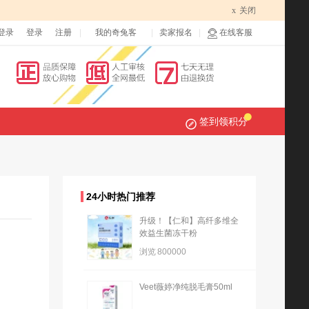
x
关闭
登录
登录
注册
我的奇兔客
卖家报名
在线客服
签到领积分
24小时热门推荐
升级！【仁和】高纤多维全
效益生菌冻干粉
浏览
800000
Veet薇婷净纯脱毛膏50ml