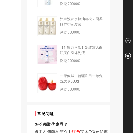
浏览
700000
澳宝洗发水控油蓬松去屑柔
顺养护洗发露
浏览
300000
【孙颖莎同款】妮维雅大白
瓶美白身体乳液
浏览
300000
一果倾城！新疆和田一等免
洗大枣500g
浏览
300000
常见问题
怎么领取优惠券？
点击左侧商品简介中
红色
字体(XX元优惠