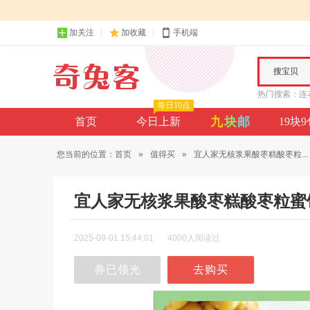
加关注
加收藏
手机端
搜宝贝
热门搜索：
连
每日10点
九
块
邮
首页
今日上新
19块
您当前的位置：
首页
»
值得买
»
宜人家无核浆果酸枣糕酸枣粒...
宜人家无核浆果酸枣糕酸枣粒蜜
2025-09-01 15:44:01
4000人阅读过
券已领光
去购买