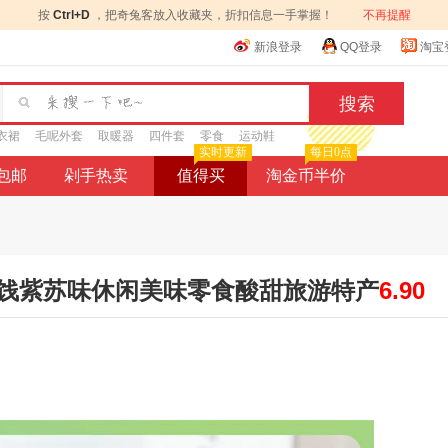
按
Ctrl+D
，把奇兔客放入收藏夹，折扣信息一手掌握！
不再提醒
新浪登录
QQ登录
淘宝
衣裙
毛呢外套
取暖器
四件套
零食
运动鞋
实时更新
每日0点
9包邮
剁手热卖
值得买
淘金币半价
饯紫苏味休闲美味零食酸甜旅游特产
6.90