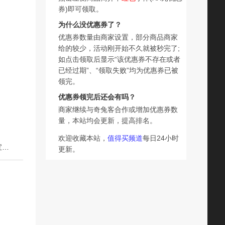
券)即可领取。
为什么没优惠券了？
优惠券数量由商家设置，部分商品商家
给的较少，活动刚开始不久就被秒完了;
如点击领取后显示“该优惠券不存在或者
已经过期”、“领取失败”均为优惠券已被
领完。
优惠券领完后还会有吗？
商家继续与奇兔客合作或增加优惠券数
量，本站均会更新，提高排名。
欢迎收藏本站，
值得买频道
每日24小时
下一篇：卡布星空城堡拉拉裤试用装透气纸尿裤体验装婴儿宝宝尿不湿尿布湿
更新。