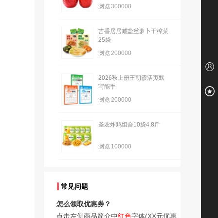
浏览
300000
吉香居居减盐丝萝卜干榨菜
25袋
浏览
200000
2026秋上册王朝霞活页默
写能手
浏览
200000
圣农炸鸡组合10袋4.8斤
浏览
100000
常见问题
怎么领取优惠券？
点击左侧商品简介中
红色
字体(XX元优惠