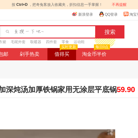
按
Ctrl+D
，把奇兔客放入收藏夹，折扣信息一手掌握！
不再提醒
新浪登录
QQ登录
淘宝
衣裙
毛呢外套
取暖器
四件套
零食
运动鞋
实时更新
每日0点
9包邮
剁手热卖
值得买
淘金币半价
加深炖汤加厚铁锅家用无涂层平底锅
59.90