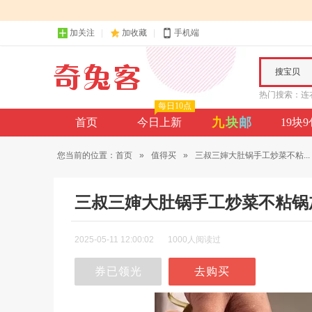
加关注
加收藏
手机端
搜宝贝
热门搜索：
连
每日10点
九
块
邮
首页
今日上新
19块
您当前的位置：
首页
»
值得买
»
三叔三婶大肚锅手工炒菜不粘...
三叔三婶大肚锅手工炒菜不粘锅
2025-05-11 12:00:02
1000人阅读过
券已领光
去购买