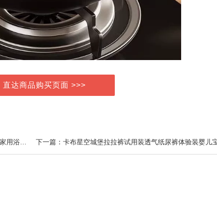
> 直达商品购买页面 >>>
上一篇：朴西拖鞋女士2025新款踩屎感室内居家居防滑家用浴室洗澡eva凉拖