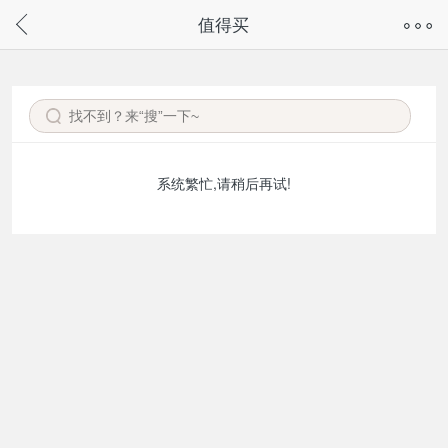
奇兔客手机页面版已下线，
值得买
请通过微信或支付宝搜“奇兔客小程序”访问
系统繁忙,请稍后再试!