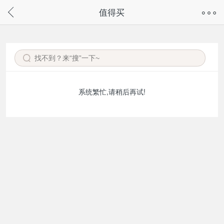
奇兔客手机页面版已下线，
值得买
请通过微信或支付宝搜“奇兔客小程序”访问
系统繁忙,请稍后再试!