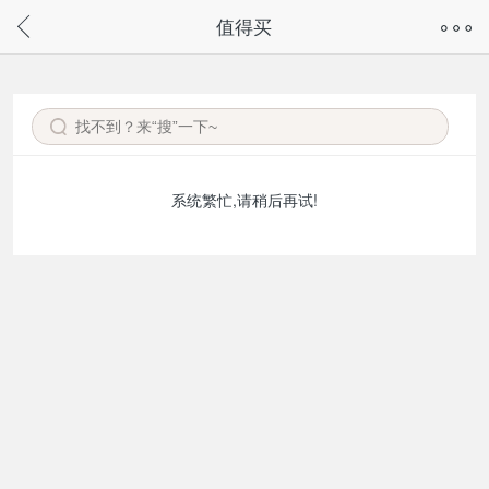
奇兔客手机页面版已下线，
值得买
请通过微信或支付宝搜“奇兔客小程序”访问
系统繁忙,请稍后再试!