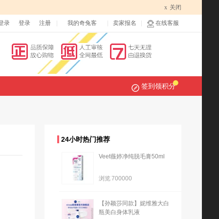
x
关闭
登录
登录
注册
我的奇兔客
卖家报名
在线客服
签到领积分
24小时热门推荐
Veet薇婷净纯脱毛膏50ml
浏览
700000
【孙颖莎同款】妮维雅大白
瓶美白身体乳液