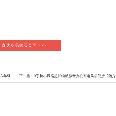
> 直达商品购买页面 >>>
上一篇：2025新版王朝霞活页默写活页计算一二三四五六年级上册下册语文数学英语部编人教版单元默写能手听写手册字词句训练本复习默写纸
下一