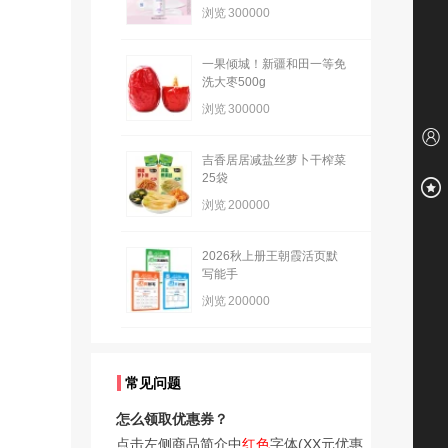
浏览
300000
一果倾城！新疆和田一等免
洗大枣500g
浏览
300000
吉香居居减盐丝萝卜干榨菜
25袋
浏览
200000
2026秋上册王朝霞活页默
写能手
浏览
200000
常见问题
怎么领取优惠券？
点击左侧商品简介中
红色
字体(XX元优惠