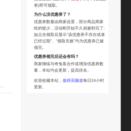
券)即可领取。
为什么没优惠券了？
优惠券数量由商家设置，部分商品商家
给的较少，活动刚开始不久就被秒完了;
如点击领取后显示“该优惠券不存在或者
已经过期”、“领取失败”均为优惠券已被
领完。
优惠券领完后还会有吗？
商家继续与奇兔客合作或增加优惠券数
量，本站均会更新，提高排名。
欢迎收藏本站，
值得买频道
每日24小时
篇：B手持小风扇超长续航静音办公室电风扇便携式随身迷你户外挂脖
更新。