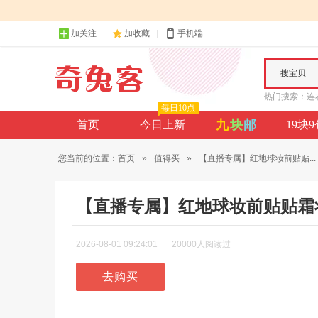
加关注
加收藏
手机端
搜宝贝
热门搜索：
连
每日10点
九
块
邮
首页
今日上新
19块
您当前的位置：
首页
»
值得买
»
【直播专属】红地球妆前贴贴...
【直播专属】红地球妆前贴贴霜
2026-08-01 09:24:01
20000人阅读过
去购买