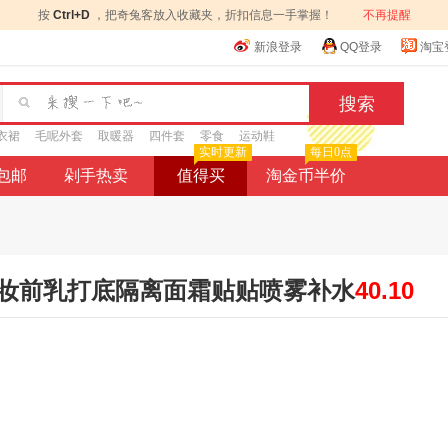
按
Ctrl+D
，把奇兔客放入收藏夹，折扣信息一手掌握！
不再提醒
新浪登录
QQ登录
淘宝
衣裙
毛呢外套
取暖器
四件套
零食
运动鞋
实时更新
每日0点
9包邮
剁手热卖
值得买
淘金币半价
妆前乳打底隔离面霜贴贴喷雾补水
40.10