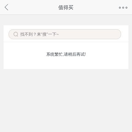
奇兔客手机页面版已下线，
值得买
请通过微信或支付宝搜“奇兔客小程序”访问
系统繁忙,请稍后再试!