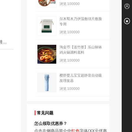
浏览
100000
尔木萄木乃伊湿敷绵片敷脸
专用
浏览
100000
下一篇：ZHR罗马凉鞋女2025夏季百搭轻便凉拖鞋休闲鞋单鞋软底女鞋福利价
淘金币【送竹签】乐山钵钵
鸡火锅调料底料
浏览
100000
樱舒婴儿宝宝超静音自动吸
发理发器
浏览
100000
常见问题
怎么领取优惠券？
点击左侧商品简介中
红色
字体(XX元优惠