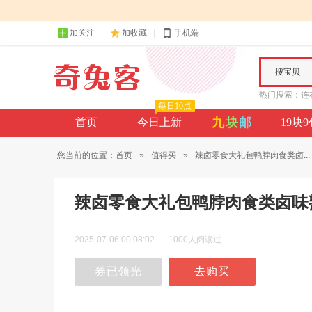
加关注
加收藏
手机端
搜宝贝
热门搜索：
连
每日10点
九
块
邮
首页
今日上新
19块
您当前的位置：
首页
»
值得买
»
辣卤零食大礼包鸭脖肉食类卤...
辣卤零食大礼包鸭脖肉食类卤味
2025-07-06 00:08:02
1000人阅读过
券已领光
去购买