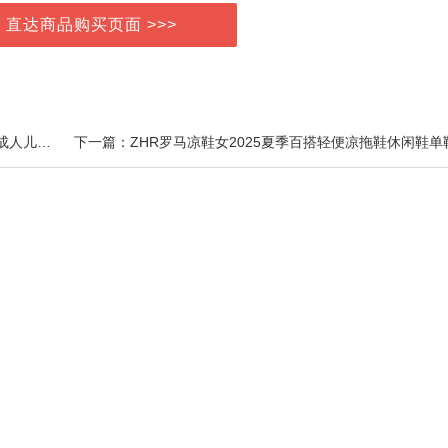
> 直达商品购买页面 >>>
上一篇：闪亮叶黄素护眼喷雾洗眼液缓解眼睛干涩疲劳成人儿童眼部护理正品