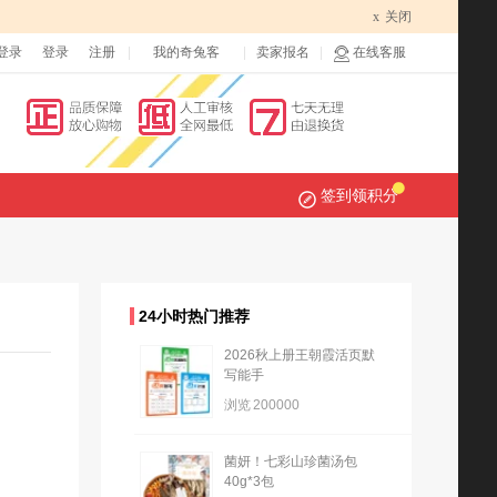
x
关闭
登录
登录
注册
我的奇兔客
卖家报名
在线客服
签到领积分
24小时热门推荐
2026秋上册王朝霞活页默
写能手
浏览
200000
菌妍！七彩山珍菌汤包
40g*3包