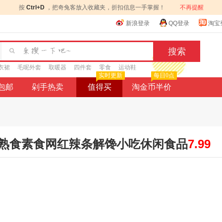
按
Ctrl+D
，把奇兔客放入收藏夹，折扣信息一手掌握！
不再提醒
新浪登录
QQ登录
淘宝
衣裙
毛呢外套
取暖器
四件套
零食
运动鞋
实时更新
每日0点
9包邮
剁手热卖
值得买
淘金币半价
熟食素食网红辣条解馋小吃休闲食品
7.99