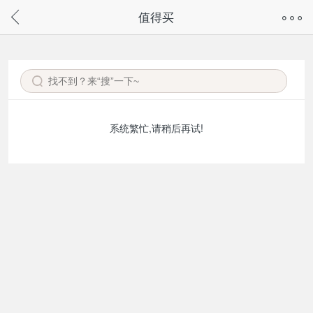
奇兔客手机页面版已下线，
值得买
请通过微信或支付宝搜“奇兔客小程序”访问
系统繁忙,请稍后再试!