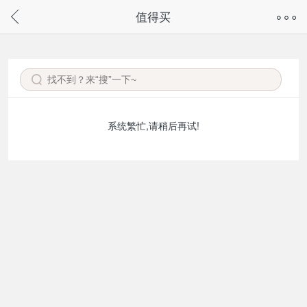
奇兔客手机页面版已下线，
值得买
请通过微信或支付宝搜“奇兔客小程序”访问
系统繁忙,请稍后再试!